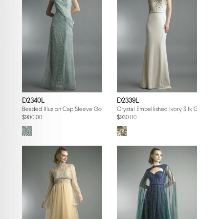
D2340L
D2339L
Beaded Illusion Cap Sleeve Gown
Crystal Embellished Ivory Silk Gown
$900.00
$930.00