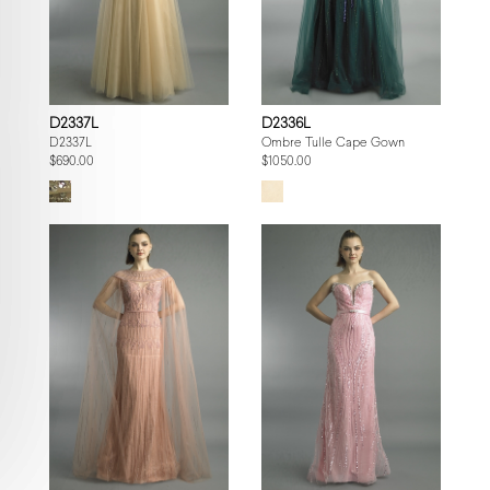
D2337L
D2336L
D2337L
Ombre Tulle Cape Gown
$690.00
$1050.00