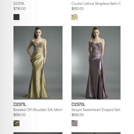
D2374L
Crystal Lattice Strapless Satin Gown
$790.00
$650.00
D2371L
D2370L
Beaded Off-Shoulder Silk Mermaid Gown
Sequin Sweetheart Draped Satin Gown
$690.00
$690.00