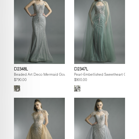
D2348L
D2347L
Beaded Art Deco Mermaid Gown
Pearl-Embellished Sweetheart Gown wi
$790.00
$900.00