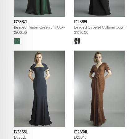
D2367L
D2366L
Beaded Hunter Green Silk Gown
Beaded Capelet Column Gown
$900.00
$1090.00
D2365L
D2364L
D2365L
D2364L