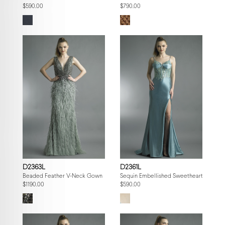
$590.00
$790.00
D2363L
D2361L
Beaded Feather V-Neck Gown
Sequin Embellished Sweetheart Gown
$1190.00
$590.00