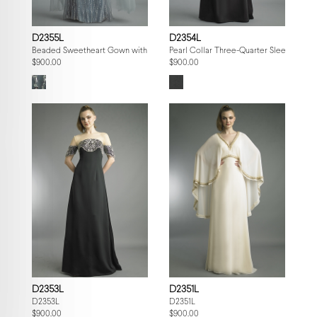
D2355L
D2354L
Beaded Sweetheart Gown with Tulle Cape
Pearl Collar Three-Quarter Sleeve Gow
$900.00
$900.00
D2353L
D2351L
D2353L
D2351L
$900.00
$900.00