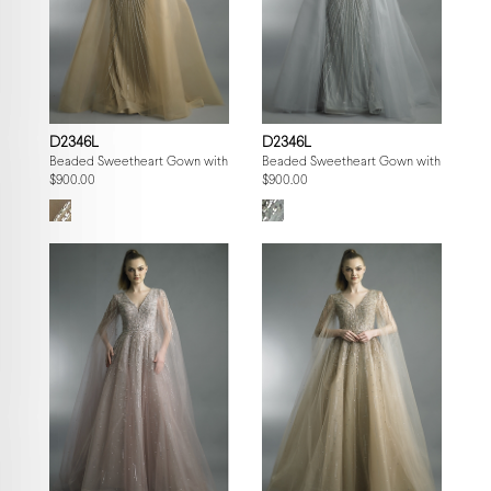
D2346L
D2346L
Beaded Sweetheart Gown with Fringe Capelet
Beaded Sweetheart Gown with Fringe 
$900.00
$900.00