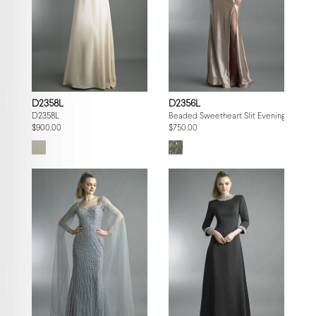
D2358L
D2356L
D2358L
Beaded Sweetheart Slit Evening Gown
$900.00
$750.00