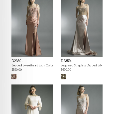
D2360L
D2359L
Beaded Sweetheart Satin Column Gown
Sequined Strapless Draped Silk Gown
$590.00
$690.00