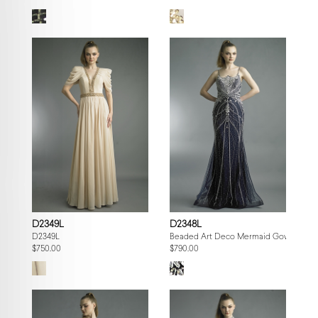
D2349L
D2348L
D2349L
Beaded Art Deco Mermaid Gown
$750.00
$790.00