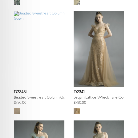
D2343L
D2341L
Beaded Sweetheart Column Gown
Sequin Lattice V-Neck Tulle Gown
$790.00
$790.00