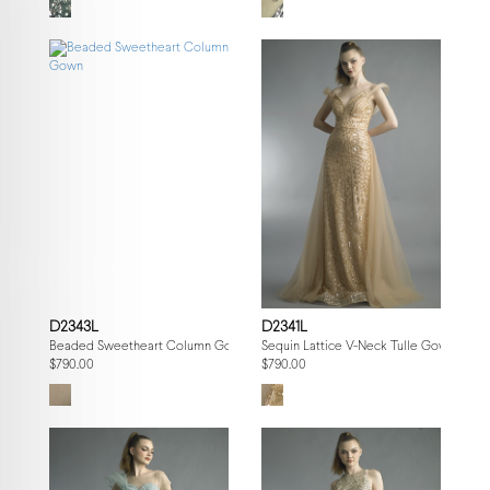
D2343L
D2341L
Beaded Sweetheart Column Gown
Sequin Lattice V-Neck Tulle Gown
$790.00
$790.00