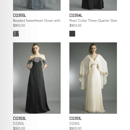
D2355L
D2354L
Beaded Sweetheart Gown with Tulle Cape
Pearl Collar Three-Quarter Sleeve Gow
$900.00
$900.00
D2353L
D2351L
D2353L
D2351L
$900.00
$900.00