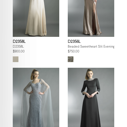
D2358L
D2356L
D2358L
Beaded Sweetheart Slit Evening Gown
$900.00
$750.00