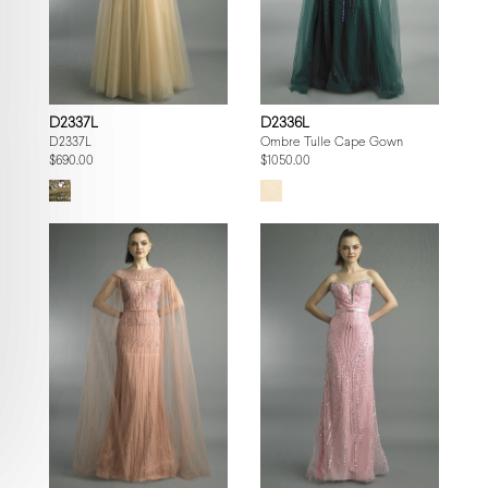
D2337L
D2336L
D2337L
Ombre Tulle Cape Gown
$690.00
$1050.00