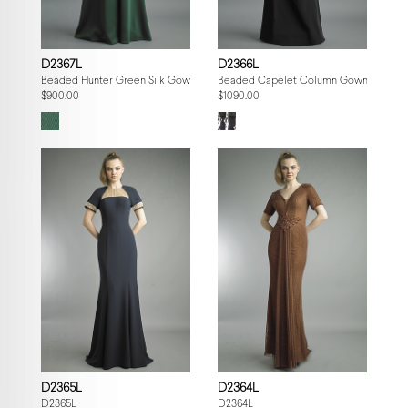
D2367L
D2366L
Beaded Hunter Green Silk Gown
Beaded Capelet Column Gown
$900.00
$1090.00
D2365L
D2364L
D2365L
D2364L