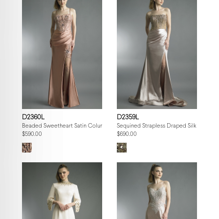
D2360L
D2359L
Beaded Sweetheart Satin Column Gown
Sequined Strapless Draped Silk Gown
$590.00
$690.00