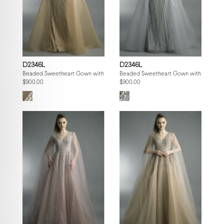
D2346L
D2346L
Beaded Sweetheart Gown with Fringe Capelet
Beaded Sweetheart Gown with Fringe 
$900.00
$900.00