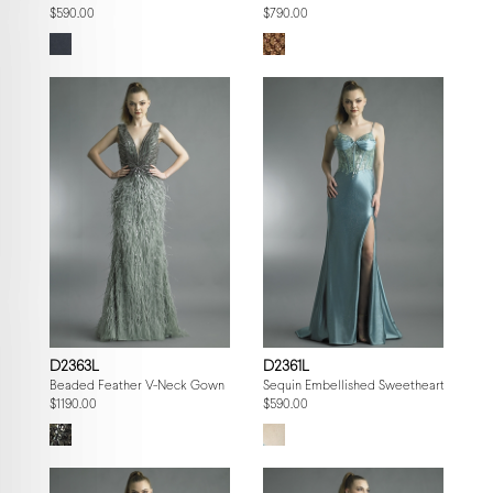
$590.00
$790.00
D2363L
D2361L
Beaded Feather V-Neck Gown
Sequin Embellished Sweetheart Gown
$1190.00
$590.00