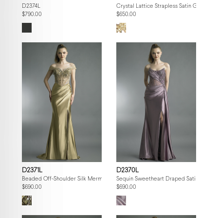
D2374L
Crystal Lattice Strapless Satin Gown
$790.00
$650.00
D2371L
D2370L
Beaded Off-Shoulder Silk Mermaid Gown
Sequin Sweetheart Draped Satin Gown
$690.00
$690.00