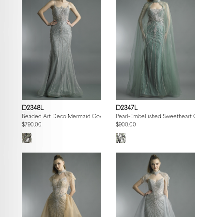
D2348L
D2347L
Beaded Art Deco Mermaid Gown
Pearl-Embellished Sweetheart Gown wi
$790.00
$900.00