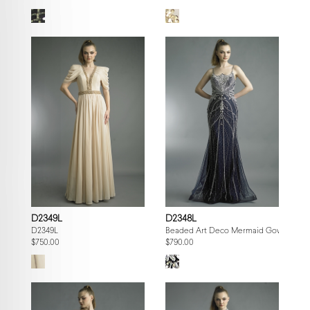
D2349L
D2348L
D2349L
Beaded Art Deco Mermaid Gown
$750.00
$790.00