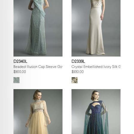
D2340L
D2339L
Beaded Illusion Cap Sleeve Gown
Crystal Embellished Ivory Silk Gown
$900.00
$930.00