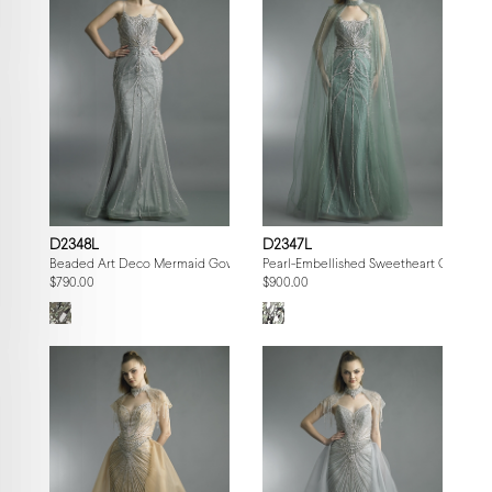
D2348L
D2347L
Beaded Art Deco Mermaid Gown
Pearl-Embellished Sweetheart Gown wi
$790.00
$900.00