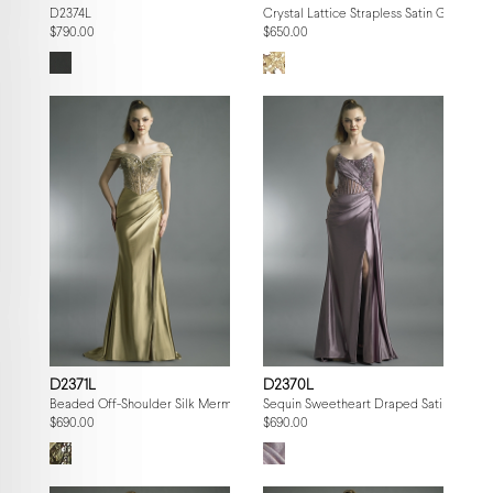
D2374L
Crystal Lattice Strapless Satin Gown
$790.00
$650.00
D2371L
D2370L
Beaded Off-Shoulder Silk Mermaid Gown
Sequin Sweetheart Draped Satin Gown
$690.00
$690.00