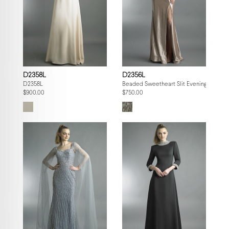
D2358L
D2356L
D2358L
Beaded Sweetheart Slit Evening Gown
$900.00
$750.00