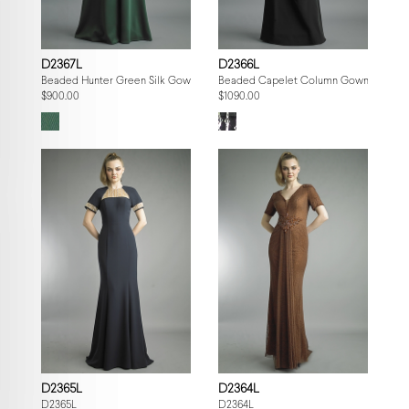
D2367L
D2366L
Beaded Hunter Green Silk Gown
Beaded Capelet Column Gown
$900.00
$1090.00
D2365L
D2364L
D2365L
D2364L