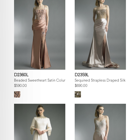
D2360L
D2359L
Beaded Sweetheart Satin Column Gown
Sequined Strapless Draped Silk Gown
$590.00
$690.00