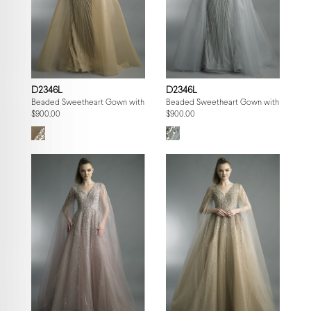
D2346L
D2346L
Beaded Sweetheart Gown with Fringe Capelet
Beaded Sweetheart Gown with Fringe 
$900.00
$900.00