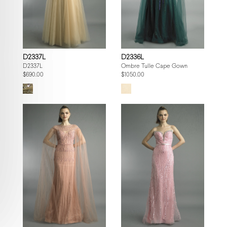
D2337L
D2336L
D2337L
Ombre Tulle Cape Gown
$690.00
$1050.00