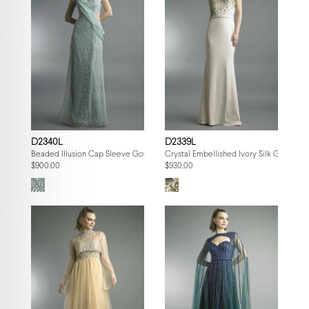
D2340L
D2339L
Beaded Illusion Cap Sleeve Gown
Crystal Embellished Ivory Silk Gown
$900.00
$930.00