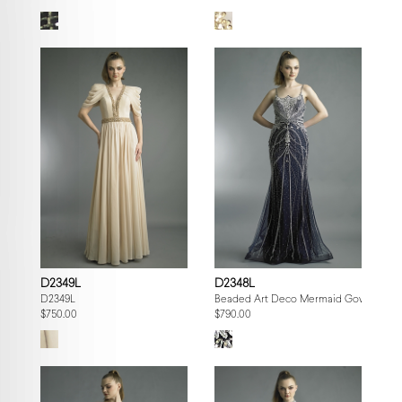
D2349L
D2348L
D2349L
Beaded Art Deco Mermaid Gown
$750.00
$790.00