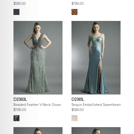
$590.00
$790.00
D2363L
D2361L
Beaded Feather V-Neck Gown
Sequin Embellished Sweetheart Gown
$1190.00
$590.00