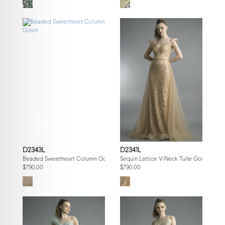
D2343L
D2341L
Beaded Sweetheart Column Gown
Sequin Lattice V-Neck Tulle Gown
$790.00
$790.00