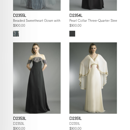
D2355L
D2354L
Beaded Sweetheart Gown with Tulle Cape
Pearl Collar Three-Quarter Sleeve Gow
$900.00
$900.00
D2353L
D2351L
D2353L
D2351L
$900.00
$900.00